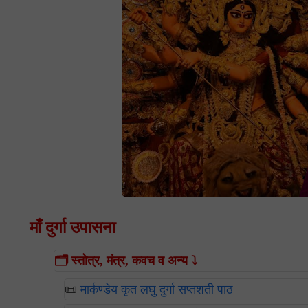
माँ दुर्गा उपासना
🗂️ स्तोत्र, मंत्र, कवच व अन्य ⤵️
📜
मार्कण्डेय कृत लघु दुर्गा सप्तशती पाठ