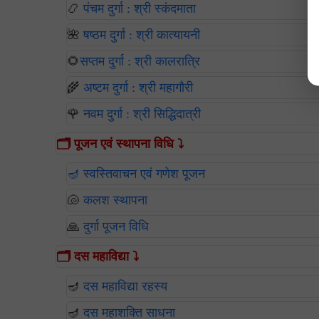
📿
पंचम दुर्गा : श्री स्कंदमाता
🌺
षष्ठम दुर्गा : श्री कात्यायनी
🌻
सप्तम दुर्गा : श्री कालरात्रि
🌾
अष्टम दुर्गा : श्री महागौरी
🌹
नवम दुर्गा : श्री सिद्धिदात्री
🗂️ पूजन एवं स्थापना विधि ⤵️
🪔 स्वस्तिवाचन एवं गणेश पूजन
🐚
कलश स्थापना
🙏
दुर्गा पूजन विधि
🗂️ दस महाविद्या ⤵️
🪔
दस महाविद्या रहस्य
🪔
दस महाशक्ति साधना