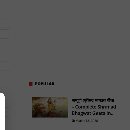
POPULAR
सम्पूर्ण श्रीमद भागवत गीता
– Complete Shrimad
Bhagwat Geeta In
Hindi
March 18, 2020