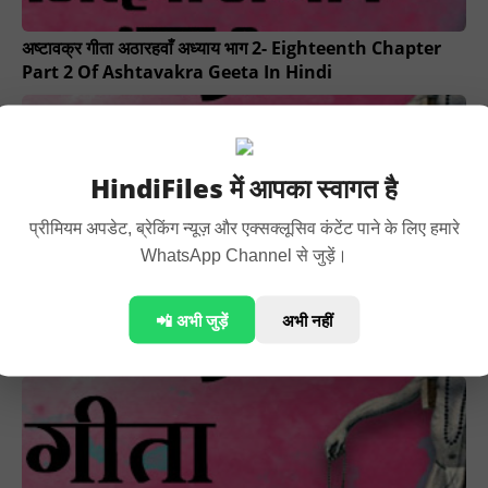
अष्टावक्र गीता अठारहवाँ अध्याय भाग 2- Eighteenth Chapter
Part 2 Of Ashtavakra Geeta In Hindi
HindiFiles में आपका स्वागत है
प्रीमियम अपडेट, ब्रेकिंग न्यूज़ और एक्सक्लूसिव कंटेंट पाने के लिए हमारे
WhatsApp Channel से जुड़ें।
📲 अभी जुड़ें
अभी नहीं
अष्टावक्र गीता अठारहवाँ अध्याय भाग 1- Eighteenth Chapter
Part 1 Of Ashtavakra Geeta In Hindi