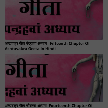
अष्टावक्र गीता पंद्रहवां अध्याय - Fifteenth Chapter Of
Ashtavakra Geeta In Hindi
अष्टावक्र गीता चौदहवां अध्याय- Fourteenth Chapter Of