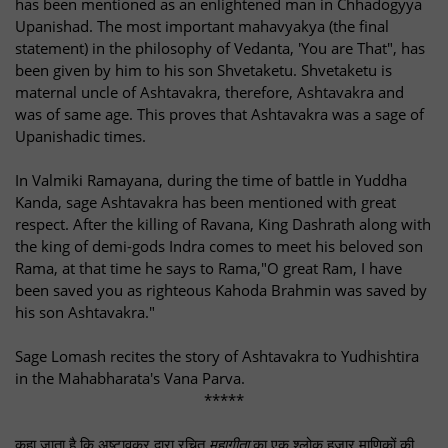
has been mentioned as an enlightened man in Chhadogyya
Upanishad. The most important mahavyakya (the final
statement) in the philosophy of Vedanta, 'You are That", has
been given by him to his son Shvetaketu. Shvetaketu is
maternal uncle of Ashtavakra, therefore, Ashtavakra and
was of same age. This proves that Ashtavakra was a sage of
Upanishadic times.
In Valmiki Ramayana, during the time of battle in Yuddha
Kanda, sage Ashtavakra has been mentioned with great
respect. After the killing of Ravana, King Dashrath along with
the king of demi-gods Indra comes to meet his beloved son
Rama, at that time he says to Rama,"O great Ram, I have
been saved you as righteous Kahoda Brahmin was saved by
his son Ashtavakra."
Sage Lomash recites the story of Ashtavakra to Yudhishtira
in the Mahabharata's Vana Parva.
*****
कहा जाता है कि अष्टावक्र द्वारा रचित
महागीता
का एक श्लोक हज़ार माणिकों की