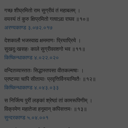
गच्छ शीघ्रमितो राम सुग्रीवं तं महाबलम् ।
वयस्यं तं कुरु क्षिप्रमितो गत्वाऽद्य राघव ॥१०॥
अरण्यकाण्ड ३.०७२.०१७
देशकालौ भजस्वाद्य क्षममाणः प्रियाप्रिये ।
सुखदुःखसहः काले सुग्रीववशगो भव ॥११॥
किष्किन्धाकाण्ड ४.०२२.०२०
वन्दितव्यास्ततः सिद्धास्तपसा वीतकल्मषाः ।
प्रष्टव्या चापि सीतायाः प्रवृत्तिर्विनयान्वितैः ॥१२॥
किष्किन्धाकाण्ड ४.०४३.०३३
स निर्जित्य पुरीं लङ्कां श्रेष्ठां तां कामरूपिणीम् ।
विक्रमेण महातेजा हनूमान् कपिसत्तमः ॥१३॥
सुन्दरकाण्ड ५.०४.००१