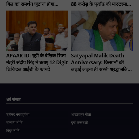
बिल का समर्थन जुटाना होगा
88 करोड़ के फ्रॉड की मास्टरमाइंड
मुश्किल?
गिरफ्तार
APAAR ID: यूपी के बेसिक शिक्षा
Satyapal Malik Death
मंत्री संदीप सिंह ने बताए 12 Digit
Anniversary: किसानों की
डिजिटल आईडी के फायदे
लड़ाई लड़ना ही सच्ची श्रद्धांजलि -
चौधरी सुनील सिंह
धर्म संसार
श्रीमद भगवद्गीता
अष्टावक्र गीता
चाणक्य नीति
दुर्गा सप्तशती
विदुर नीति