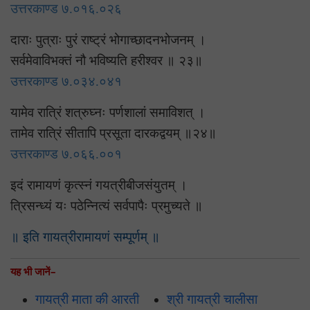
उत्तरकाण्ड ७.०१६.०२६
दाराः पुत्राः पुरं राष्ट्रं भोगाच्छादनभोजनम् ।
सर्वमेवाविभक्तं नौ भविष्यति हरीश्वर ॥ २३॥
उत्तरकाण्ड ७.०३४.०४१
यामेव रात्रिं शत्रुघ्नः पर्णशालां समाविशत् ।
तामेव रात्रिं सीतापि प्रसूता दारकद्वयम् ॥२४॥
उत्तरकाण्ड ७.०६६.००१
इदं रामायणं कृत्स्नं गयत्रीबीजसंयुतम् ।
त्रिसन्ध्यं यः पठेन्नित्यं सर्वपापैः प्रमुच्यते ॥
॥ इति गायत्रीरामायणं सम्पूर्णम् ॥
यह भी जानें–
गायत्री माता की आरती
श्री गायत्री चालीसा