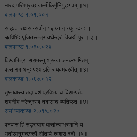
नारदं परिपप्रच्छ वाल्मीकिर्मुनिपुङ्गवम् ॥१॥
बालकाण्ड १.०१.००१
स हत्वा राक्षसान्सर्वान् यज्ञघ्नान् रघुनन्दनः ।
ऋषिभिः पूजितस्तत्र यथेन्द्रो विजयी पुरा ॥२॥
बालकाण्ड १.०३०.०२४
विश्वामित्रः सरामस्तु श्रुत्वा जनकभाषितम् ।
वत्स राम धनुः पश्य इति राघवमब्रवीत् ॥३॥
बालकाण्ड १.०६७.०१२
तुष्टावास्य तदा वंशं प्रविश्य च विशाम्पतेः ।
शयनीयं नरेन्द्रस्य तदासाद्य व्यतिष्ठत ॥४॥
अयोध्याकाण्ड २.०१५.०२०
वनवासं हि सङ्ख्याय वासांस्याभरणानि च ।
भर्तारमनुगच्छन्त्यै सीतायै श्वशुरो ददौ ॥५॥