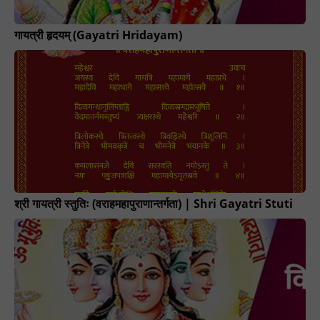
गायत्री हृदयम् (Gayatri Hridayam)
श्री गायत्री स्तुतिः (वराहमहापुराणान्तर्गता) | Shri Gayatri Stuti