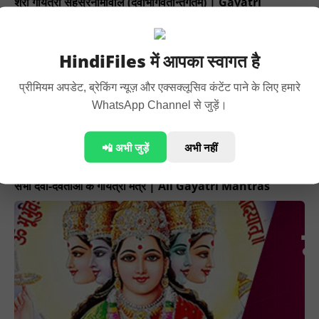
श्री गायत्री सहस्रनामावलि (देवीभागवतान्तर्गतम्) | Gayatri
Sahasranamawali
HindiFiles में आपका स्वागत है
प्रीमियम अपडेट, ब्रेकिंग न्यूज़ और एक्सक्लूसिव कंटेंट पाने के लिए हमारे
WhatsApp Channel से जुड़ें।
📲 अभी जुड़ें
अभी नहीं
सभी देवी-देवताओं के गायत्री मंत्र | All Gayatri Mantras