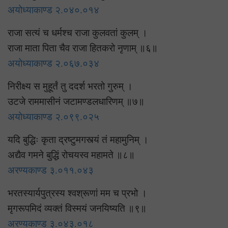
अयोध्याकाण्ड २.०४०.०१४
राजा सत्यं च धर्मश्च राजा कुलवतां कुलम् ।
राजा माता पिता चैव राजा हितकरो नृणाम् ॥६॥
अयोध्याकाण्ड २.०६७.०३४
निरीक्ष्य स मुहूर्तं तु ददर्श भरतो गुरुम् ।
उटजे राममासीनं जटामण्डलधारिणम् ॥७॥
अयोध्याकाण्ड २.०९९.०२५
यदि बुद्धिः कृता द्रष्टुमगस्त्यं तं महामुनिम् ।
अद्यैव गमने बुद्धिं रोचयस्व महामते ॥८॥
अरण्यकाण्ड ३.०११.०४३
भरतस्यार्यपुत्रस्य श्वश्रूणां मम च प्रभो ।
मृगरूपमिदं व्यक्तं विस्मयं जनयिष्यति ॥९॥
अरण्यकाण्ड ३.०४३.०१८