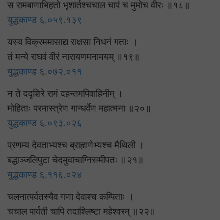
स रामबाणाभिहतो भृशार्तश्चचाल चापं च मुमोच वीरः ॥१८॥
युद्धकाण्ड ६.०५९.१३९
यस्य विक्रममासाद्य राक्षसा निधनं गताः ।
तं मन्ये राघवं वीरं नारायणमनामयम् ॥१९॥
युद्धकाण्ड ६.०७२.०११
न ते ददृशिरे रामं दहन्तमपिवाहिनीम् ।
मोहिताः परमास्त्रेण गान्धर्वेण महात्मना ॥२०॥
युद्धकाण्ड ६.०९३.०२६
प्रणम्य देवताभ्यश्च ब्राह्मणेभ्यश्च मैथिली ।
बद्धाञ्जलिपुटा चेदमुवाचाग्निसमीपतः ॥२१॥
युद्धकाण्ड ६.११६.०२४
चलनात्पर्वतस्यैव गणा देवाश्च कम्पिताः ।
चचाल पार्वती चापि तदाश्लिष्टा महेश्वरम् ॥२२॥