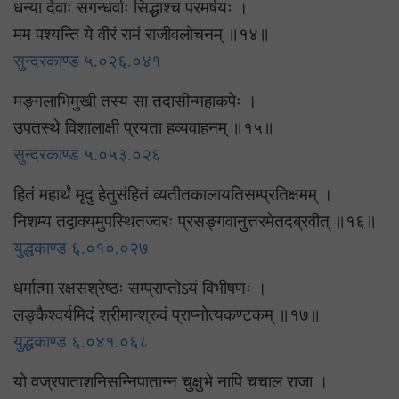
धन्या देवाः सगन्धर्वाः सिद्धाश्च परमर्षयः ।
मम पश्यन्ति ये वीरं रामं राजीवलोचनम् ॥१४॥
सुन्दरकाण्ड ५.०२६.०४१
मङ्गलाभिमुखी तस्य सा तदासीन्महाकपेः ।
उपतस्थे विशालाक्षी प्रयता हव्यवाहनम् ॥१५॥
सुन्दरकाण्ड ५.०५३.०२६
हितं महार्थं मृदु हेतुसंहितं व्यतीतकालायतिसम्प्रतिक्षमम् ।
निशम्य तद्वाक्यमुपस्थितज्वरः प्रसङ्गवानुत्तरमेतदब्रवीत् ॥१६॥
युद्धकाण्ड ६.०१०.०२७
धर्मात्मा रक्षसश्रेष्ठः सम्प्राप्तोऽयं विभीषणः ।
लङ्कैश्वर्यमिदं श्रीमान्श्रुवं प्राप्नोत्यकण्टकम् ॥१७॥
युद्धकाण्ड ६.०४१.०६८
यो वज्रपाताशनिसन्निपातान्न चुक्षुभे नापि चचाल राजा ।