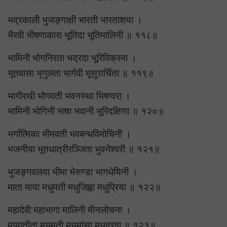
भद्रकाली भुजङ्गाक्षी भारती भारताशया ।
भैरवी भीषणाकारा भूतिदा भूतिमालिनी ॥ ११८॥
भामिनी भोगनिरता भद्रदा भूरिविक्रमा ।
भूतवासा भृगुलता भार्गवी भूसुरार्चिता ॥ ११९॥
भागीरथी भोगवती भवनस्था भिषग्वरा ।
भामिनी भोगिनी भाषा भवानी भूरिदक्षिणा ॥ १२०॥
भर्गात्मिका भीमवती भवबन्धविमोचिनी ।
भजनीया भूतधात्रीरञ्जिता भुवनेश्वरी ॥ १२१॥
भुजङ्गवलया भीमा भेरुण्डा भागधेयिनी ।
माता माया मधुमती मधुजिह्वा मधुप्रिया ॥ १२२॥
महादेवी महाभागा मालिनी मीनलोचना ।
मायातीता मधुमती मधुमांसा मधुद्रवा ॥ १२३॥