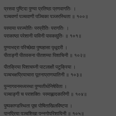
प्रसवा पुष्टिदा पुण्या प्रतिष्ठा प्रणवागतिः ।
पञ्चवर्णा पञ्चवाणी पञ्चिका पञ्जरस्थिता ॥ १००॥
परमाया परज्योतिः परप्रीतिः परागतिः ।
पराकाष्ठा परेशानी पाविनी पावकद्युतिः ॥ १०१॥
पुण्यभद्रा परिच्छेद्या पुष्पहासा पृथूदरी ।
पीताङ्गी पीतवसना पीतशय्या पिशाचिनी ॥ १०२॥
पीतक्रिया पिशाचघ्नी पाटलाक्षी पटुक्रिया ।
पञ्चभक्षप्रियाचारा पूतनाप्राणघातिनी ॥ १०३॥
पुन्नागवनमध्यस्था पुण्यतीर्थनिषेविता ।
पञ्चाङ्गी च पराशक्तिः परमाह्लादकारिणी ॥ १०४॥
पुष्पकाण्डस्थिता पूषा पोषिताखिलविष्टपा ।
पानप्रिया पञ्चशिखा पन्नगोपरिशायिनी ॥ १०५॥