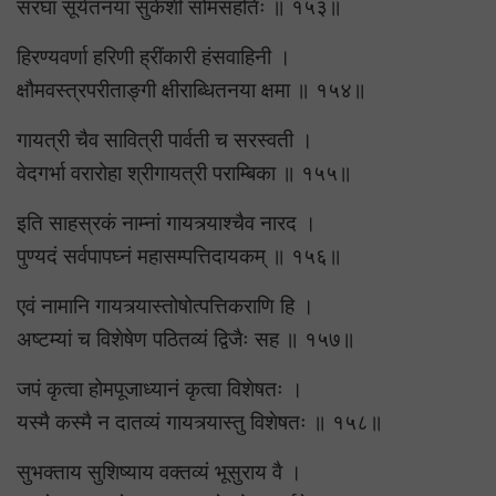
सरघा सूर्यतनया सुकेशी सोमसंहतिः ॥ १५३॥
हिरण्यवर्णा हरिणी ह्रींकारी हंसवाहिनी ।
क्षौमवस्त्रपरीताङ्गी क्षीराब्धितनया क्षमा ॥ १५४॥
गायत्री चैव सावित्री पार्वती च सरस्वती ।
वेदगर्भा वरारोहा श्रीगायत्री पराम्बिका ॥ १५५॥
इति साहस्रकं नाम्नां गायत्र्याश्चैव नारद ।
पुण्यदं सर्वपापघ्नं महासम्पत्तिदायकम् ॥ १५६॥
एवं नामानि गायत्र्यास्तोषोत्पत्तिकराणि हि ।
अष्टम्यां च विशेषेण पठितव्यं द्विजैः सह ॥ १५७॥
जपं कृत्वा होमपूजाध्यानं कृत्वा विशेषतः ।
यस्मै कस्मै न दातव्यं गायत्र्यास्तु विशेषतः ॥ १५८॥
सुभक्ताय सुशिष्याय वक्तव्यं भूसुराय वै ।