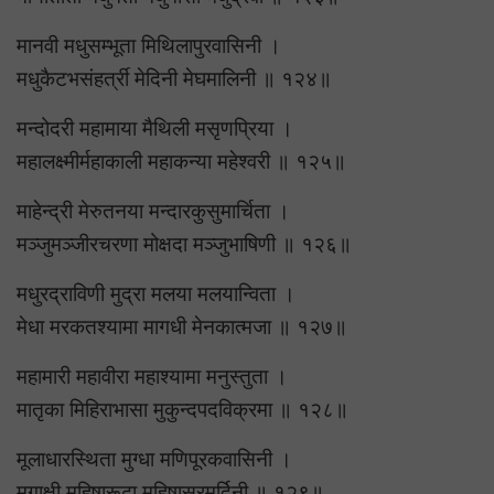
मानवी मधुसम्भूता मिथिलापुरवासिनी ।
मधुकैटभसंहर्त्री मेदिनी मेघमालिनी ॥ १२४॥
मन्दोदरी महामाया मैथिली मसृणप्रिया ।
महालक्ष्मीर्महाकाली महाकन्या महेश्वरी ॥ १२५॥
माहेन्द्री मेरुतनया मन्दारकुसुमार्चिता ।
मञ्जुमञ्जीरचरणा मोक्षदा मञ्जुभाषिणी ॥ १२६॥
मधुरद्राविणी मुद्रा मलया मलयान्विता ।
मेधा मरकतश्यामा मागधी मेनकात्मजा ॥ १२७॥
महामारी महावीरा महाश्यामा मनुस्तुता ।
मातृका मिहिराभासा मुकुन्दपदविक्रमा ॥ १२८॥
मूलाधारस्थिता मुग्धा मणिपूरकवासिनी ।
मृगाक्षी महिषारूढा महिषासुरमर्दिनी ॥ १२९॥