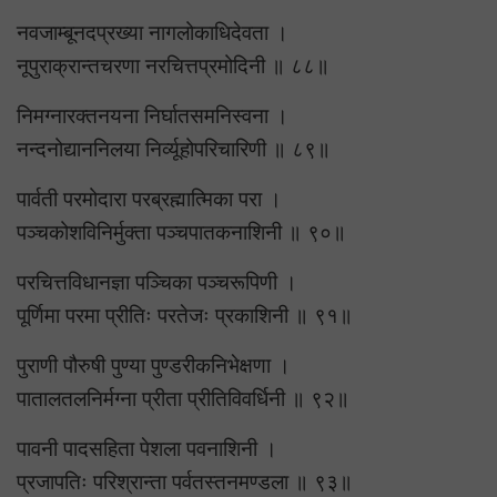
नवजाम्बूनदप्रख्या नागलोकाधिदेवता ।
नूपुराक्रान्तचरणा नरचित्तप्रमोदिनी ॥ ८८॥
निमग्नारक्तनयना निर्घातसमनिस्वना ।
नन्दनोद्याननिलया निर्व्यूहोपरिचारिणी ॥ ८९॥
पार्वती परमोदारा परब्रह्मात्मिका परा ।
पञ्चकोशविनिर्मुक्ता पञ्चपातकनाशिनी ॥ ९०॥
परचित्तविधानज्ञा पञ्चिका पञ्चरूपिणी ।
पूर्णिमा परमा प्रीतिः परतेजः प्रकाशिनी ॥ ९१॥
पुराणी पौरुषी पुण्या पुण्डरीकनिभेक्षणा ।
पातालतलनिर्मग्ना प्रीता प्रीतिविवर्धिनी ॥ ९२॥
पावनी पादसहिता पेशला पवनाशिनी ।
प्रजापतिः परिश्रान्ता पर्वतस्तनमण्डला ॥ ९३॥