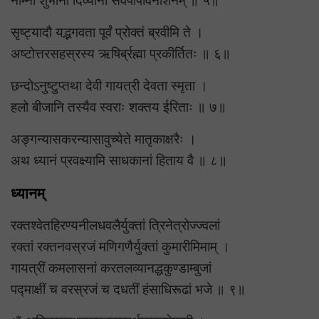
नाम्नां शुभानां दिव्यानां सर्वपापविनाशनम् ॥ ५॥
सृष्ट्यादौ यद्भगवता पूर्वं प्रोक्तं ब्रवीमि ते ।
अष्टोत्तरसहस्रस्य ऋषिर्ब्रह्मा प्रकीर्तितः ॥ ६॥
छन्दोऽनुष्टुप्तथा देवी गायत्री देवता स्मृता ।
हलो बीजानि तस्यैव स्वराः शक्तय ईरिताः ॥ ७॥
अङ्गन्यासकरन्यासावुच्येते मातृकाक्षरैः ।
अथ ध्यानं प्रवक्ष्यामि साधकानां हिताय वै ॥ ८॥
ध्यानम्
रक्तश्वेतहिरण्यनीलधवलैर्युक्तां त्रिनेत्रोज्ज्वलां
रक्तां रक्तनवस्रजं मणिगणैर्युक्तां कुमारीमिमाम् ।
गायत्रीं कमलासनां करतलव्यानद्धकुण्डाम्बुजां
पद्माक्षीं च वरस्रजं च दधतीं हंसाधिरूढां भजे ॥ ९॥