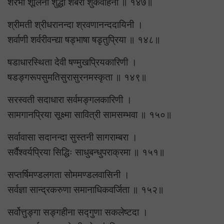
शरभा शूलिनी शुद्धा शबरी शुकवाहना ॥ १४७॥
श्रीमती श्रीधरानन्दा श्रवणानन्ददायिनी ।
शर्वाणी शर्वरीवन्द्या षड्भाषा षडृतुप्रिया ॥ १४८॥
षडाधारस्थिता देवी षण्मुखप्रियकारिणी ।
षडङ्गरूपसुमतिसुरासुरनमस्कृता ॥ १४९॥
सरस्वती सदाधारा सर्वमङ्गलकारिणी ।
सामगानप्रिया सूक्ष्मा सावित्री सामसम्भवा ॥ १५०॥
सर्वावासा सदानन्दा सुस्तनी सागराम्बरा ।
सर्वैश्वर्यप्रिया सिद्धिः साधुबन्धुपराक्रमा ॥ १५१॥
सप्तर्षिमण्डलगता सोममण्डलवासिनी ।
सर्वज्ञा सान्द्रकरुणा समानाधिकवर्जिता ॥ १५२॥
सर्वोत्तुङ्गा सङ्गहीना सद्गुणा सकलेष्टदा ।