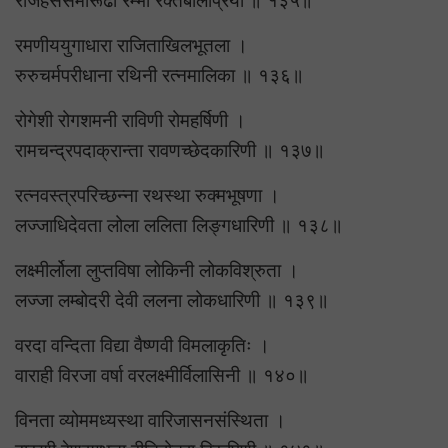
राजहंससमारूढा रम्भा रक्तबलिप्रिया ॥ १३५॥
रमणीययुगाधारा राजिताखिलभूतला ।
रुरुचर्मपरीधाना रथिनी रत्नमालिका ॥ १३६॥
रोगेशी रोगशमनी राविणी रोमहर्षिणी ।
रामचन्द्रपदाक्रान्ता रावणच्छेदकारिणी ॥ १३७॥
रत्नवस्त्रपरिच्छन्ना रथस्था रुक्मभूषणा ।
लज्जाधिदेवता लोला ललिता लिङ्गधारिणी ॥ १३८॥
लक्ष्मीर्लोला लुप्तविषा लोकिनी लोकविश्रुता ।
लज्जा लम्बोदरी देवी ललना लोकधारिणी ॥ १३९॥
वरदा वन्दिता विद्या वैष्णवी विमलाकृतिः ।
वाराही विरजा वर्षा वरलक्ष्मीर्विलासिनी ॥ १४०॥
विनता व्योममध्यस्था वारिजासनसंस्थिता ।