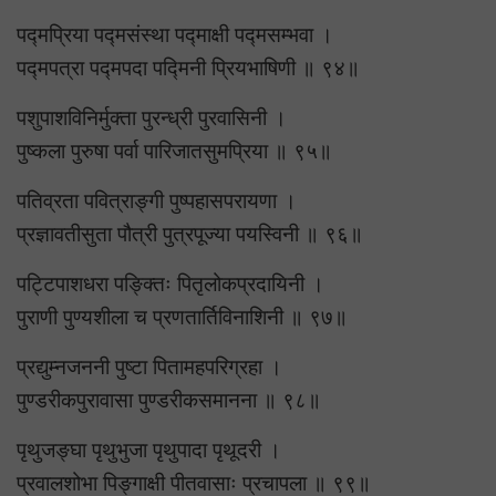
पद्मप्रिया पद्मसंस्था पद्माक्षी पद्मसम्भवा ।
पद्मपत्रा पद्मपदा पद्मिनी प्रियभाषिणी ॥ ९४॥
पशुपाशविनिर्मुक्ता पुरन्ध्री पुरवासिनी ।
पुष्कला पुरुषा पर्वा पारिजातसुमप्रिया ॥ ९५॥
पतिव्रता पवित्राङ्गी पुष्पहासपरायणा ।
प्रज्ञावतीसुता पौत्री पुत्रपूज्या पयस्विनी ॥ ९६॥
पट्टिपाशधरा पङ्क्तिः पितृलोकप्रदायिनी ।
पुराणी पुण्यशीला च प्रणतार्तिविनाशिनी ॥ ९७॥
प्रद्युम्नजननी पुष्टा पितामहपरिग्रहा ।
पुण्डरीकपुरावासा पुण्डरीकसमानना ॥ ९८॥
पृथुजङ्घा पृथुभुजा पृथुपादा पृथूदरी ।
प्रवालशोभा पिङ्गाक्षी पीतवासाः प्रचापला ॥ ९९॥