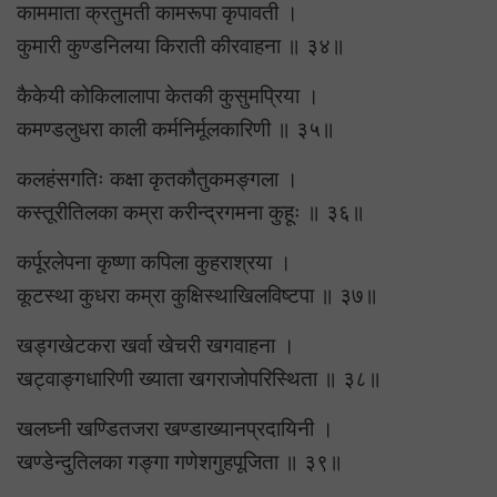
काममाता क्रतुमती कामरूपा कृपावती ।
कुमारी कुण्डनिलया किराती कीरवाहना ॥ ३४॥
कैकेयी कोकिलालापा केतकी कुसुमप्रिया ।
कमण्डलुधरा काली कर्मनिर्मूलकारिणी ॥ ३५॥
कलहंसगतिः कक्षा कृतकौतुकमङ्गला ।
कस्तूरीतिलका कम्रा करीन्द्रगमना कुहूः ॥ ३६॥
कर्पूरलेपना कृष्णा कपिला कुहराश्रया ।
कूटस्था कुधरा कम्रा कुक्षिस्थाखिलविष्टपा ॥ ३७॥
खड्गखेटकरा खर्वा खेचरी खगवाहना ।
खट्वाङ्गधारिणी ख्याता खगराजोपरिस्थिता ॥ ३८॥
खलघ्नी खण्डितजरा खण्डाख्यानप्रदायिनी ।
खण्डेन्दुतिलका गङ्गा गणेशगुहपूजिता ॥ ३९॥