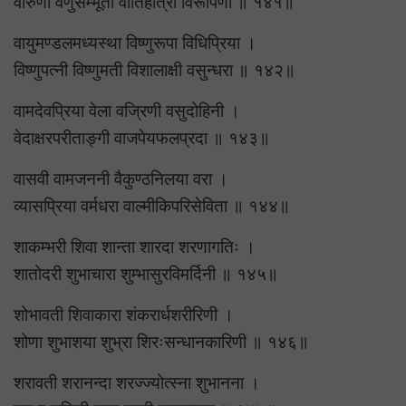
वारुणी वेणुसम्भूता वीतिहोत्रा विरूपिणी ॥ १४१॥
वायुमण्डलमध्यस्था विष्णुरूपा विधिप्रिया ।
विष्णुपत्नी विष्णुमती विशालाक्षी वसुन्धरा ॥ १४२॥
वामदेवप्रिया वेला वज्रिणी वसुदोहिनी ।
वेदाक्षरपरीताङ्गी वाजपेयफलप्रदा ॥ १४३॥
वासवी वामजननी वैकुण्ठनिलया वरा ।
व्यासप्रिया वर्मधरा वाल्मीकिपरिसेविता ॥ १४४॥
शाकम्भरी शिवा शान्ता शारदा शरणागतिः ।
शातोदरी शुभाचारा शुम्भासुरविमर्दिनी ॥ १४५॥
शोभावती शिवाकारा शंकरार्धशरीरिणी ।
शोणा शुभाशया शुभ्रा शिरःसन्धानकारिणी ॥ १४६॥
शरावती शरानन्दा शरज्ज्योत्स्ना शुभानना ।