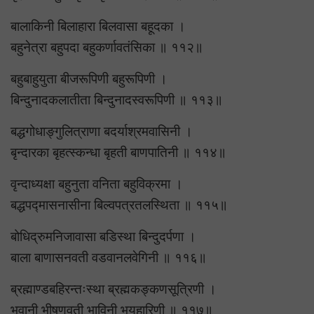
बालाकिनी बिलाहारा बिलवासा बहूदका ।
बहुनेत्रा बहुपदा बहुकर्णावतंसिका ॥ ११२॥
बहुबाहुयुता बीजरूपिणी बहुरूपिणी ।
बिन्दुनादकलातीता बिन्दुनादस्वरूपिणी ॥ ११३॥
बद्धगोधाङ्गुलित्राणा बदर्याश्रमवासिनी ।
बृन्दारका बृहत्स्कन्धा बृहती बाणपातिनी ॥ ११४॥
वृन्दाध्यक्षा बहुनुता वनिता बहुविक्रमा ।
बद्धपद्मासनासीना बिल्वपत्रतलस्थिता ॥ ११५॥
बोधिद्रुमनिजावासा बडिस्था बिन्दुदर्पणा ।
बाला बाणासनवती वडवानलवेगिनी ॥ ११६॥
ब्रह्माण्डबहिरन्तःस्था ब्रह्मकङ्कणसूत्रिणी ।
भवानी भीषणवती भाविनी भयहारिणी ॥ ११७॥