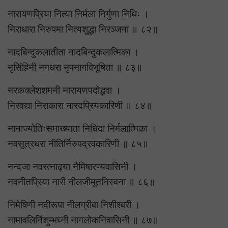
नारायणप्रिया नित्या निर्मला निर्गुणा निधिः ।
निराधारा निरुपमा नित्यशुद्धा निरञ्जना ॥ ८२॥
नादबिन्दुकलातीता नादबिन्दुकलात्मिका ।
नृसिंहिनी नगधरा नृपनागविभूषिता ॥ ८३॥
नरकक्लेशशमनी नारायणपदोद्भवा ।
निरवद्या निराकारा नारदप्रियकारिणी ॥ ८४॥
नानाज्योतिःसमाख्याता निधिदा निर्मलात्मिका ।
नवसूत्रधरा नीतिर्निरुपद्रवकारिणी ॥ ८५॥
नन्दजा नवरत्नाढ्या नैमिषारण्यवासिनी ।
नवनीतप्रिया नारी नीलजीमूतनिस्वना ॥ ८६॥
निमेषिणी नदीरूपा नीलग्रीवा निशीश्वरी ।
नामावलिर्निशुम्भघ्नी नागलोकनिवासिनी ॥ ८७॥