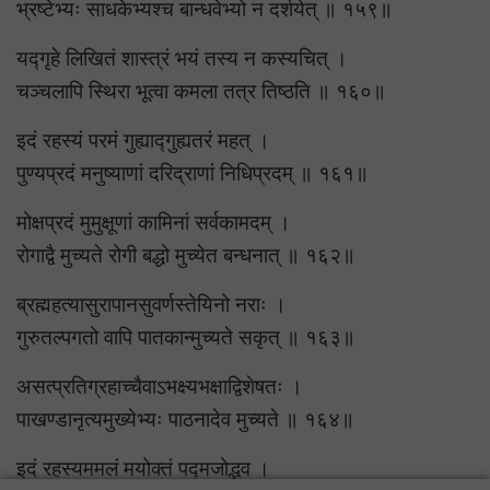
भ्रष्टेभ्यः साधकेभ्यश्च बान्धवेभ्यो न दर्शयेत् ॥ १५९॥
यद्गृहे लिखितं शास्त्रं भयं तस्य न कस्यचित् ।
चञ्चलापि स्थिरा भूत्वा कमला तत्र तिष्ठति ॥ १६०॥
इदं रहस्यं परमं गुह्याद्गुह्यतरं महत् ।
पुण्यप्रदं मनुष्याणां दरिद्राणां निधिप्रदम् ॥ १६१॥
मोक्षप्रदं मुमुक्षूणां कामिनां सर्वकामदम् ।
रोगाद्वै मुच्यते रोगी बद्धो मुच्येत बन्धनात् ॥ १६२॥
ब्रह्महत्यासुरापानसुवर्णस्तेयिनो नराः ।
गुरुतल्पगतो वापि पातकान्मुच्यते सकृत् ॥ १६३॥
असत्प्रतिग्रहाच्चैवाऽभक्ष्यभक्षाद्विशेषतः ।
पाखण्डानृत्यमुख्येभ्यः पाठनादेव मुच्यते ॥ १६४॥
इदं रहस्यममलं मयोक्तं पद्मजोद्भव ।