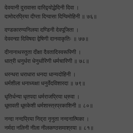
देवयानी दुरावासा दारिद्र्योद्भेदिनी दिवा ।
दामोदरप्रिया दीप्ता दिग्वासा दिग्विमोहिनी ॥ ७६॥
दण्डकारण्यनिलया दण्डिनी देवपूजिता ।
देववन्द्या दिविषदा द्वेषिणी दानवाकृतिः ॥ ७७॥
दीनानाथस्तुता दीक्षा दैवतादिस्वरूपिणी ।
धात्री धनुर्धरा धेनुर्धारिणी धर्मचारिणी ॥ ७८॥
धरन्धरा धराधारा धनदा धान्यदोहिनी ।
धर्मशीला धनाध्यक्षा धनुर्वेदविशारदा ॥ ७९॥
धृतिर्धन्या धृतपदा धर्मराजप्रिया ध्रुवा ।
धूमावती धूमकेशी धर्मशास्त्रप्रकाशिनी ॥ ८०॥
नन्दा नन्दप्रिया निद्रा नृनुता नन्दनात्मिका ।
नर्मदा नलिनी नीला नीलकण्ठसमाश्रया ॥ ८१॥