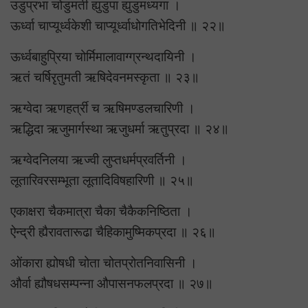
उडुप्रभा चोडुमती ह्युडुपा ह्युडुमध्यगा ।
ऊर्ध्वा चाप्यूर्ध्वकेशी चाप्यूर्ध्वाधोगतिभेदिनी ॥ २२॥
ऊर्ध्वबाहुप्रिया चोर्मिमालावाग्ग्रन्थदायिनी ।
ऋतं चर्षिरृतुमती ऋषिदेवनमस्कृता ॥ २३॥
ऋग्वेदा ऋणहर्त्री च ऋषिमण्डलचारिणी ।
ऋद्धिदा ऋजुमार्गस्था ऋजुधर्मा ऋतुप्रदा ॥ २४॥
ऋग्वेदनिलया ऋज्वी लुप्तधर्मप्रवर्तिनी ।
लूतारिवरसम्भूता लूतादिविषहारिणी ॥ २५॥
एकाक्षरा चैकमात्रा चैका चैकैकनिष्ठिता ।
ऐन्द्री ह्यैरावतारूढा चैहिकामुष्मिकप्रदा ॥ २६॥
ओंकारा ह्योषधी चोता चोतप्रोतनिवासिनी ।
और्वा ह्यौषधसम्पन्ना औपासनफलप्रदा ॥ २७॥