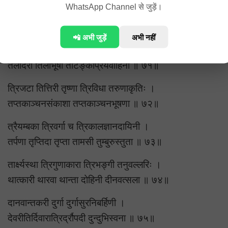
WhatsApp Channel से जुड़ें।
तन्तुजालसमायुक्ता तारहारावलिप्रिया ।
तिलहोमप्रिया तीर्था तमालकुसुमाकृतिः ॥ ७०॥
📲 अभी जुड़ें
अभी नहीं
तारका त्रियुता तन्वी त्रिशङ्कुपरिवारिता ।
तलोदरी तिलाभूषा ताटङ्कप्रियवाहिनी ॥ ७१॥
त्रिजटा तित्तिरी तृष्णा त्रिविधा तरुणाकृतिः ।
तप्तकाञ्चनसंकाशा तप्तकाञ्चनभूषणा ॥ ७२॥
त्रैयम्बका त्रिवर्गा च त्रिकालज्ञानदायिनी ।
तर्पणा तृप्तिदा तृप्ता तामसी तुम्बुरुस्तुता ॥ ७३॥
तार्क्ष्यस्था त्रिगुणाकारा त्रिभङ्गी तनुवल्लरिः ।
थात्कारी थारवा थान्ता दोहिनी दीनवत्सला ॥ ७४॥
दानवान्तकरी दुर्गा दुर्गासुरनिबर्हिणी ।
देवरीतिर्दिवारात्रिर्द्रौपदी दुन्दुभिस्वना ॥ ७५॥