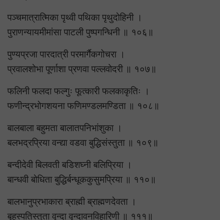
पञ्चमात्रात्मिका पृथ्वी पथिका पृथुदोहिनी ।
पुराणन्यायमीमांसा पाटली पुष्पगन्धिनी ॥ १०६॥
पुण्यप्रजा पारदात्री परमार्गैकगोचरा ।
प्रवालशोभा पूर्णाशा प्रणवा पल्लवोदरी ॥ १०७॥
फलिनी फलदा फल्गुः फूत्कारी फलकाकृतिः ।
फणीन्द्रभोगशयना फणिमण्डलमण्डिता ॥ १०८॥
बालबाला बहुमता बालातपनिभांशुका ।
बलभद्रप्रिया वन्द्या वडवा बुद्धिसंस्तुता ॥ १०९॥
बन्दीदेवी बिलवती बडिशघ्नी बलिप्रिया ।
बान्धवी बोधिता बुद्धिर्बन्धूककुसुमप्रिया ॥ ११०॥
बालभानुप्रभाकारा ब्राह्मी ब्राह्मणदेवता ।
बृहस्पतिस्तुता वृन्दा वृन्दावनविहारिणी ॥ १११॥