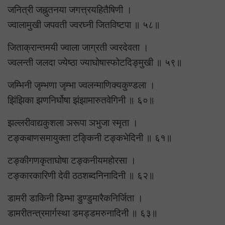
जनित्री जह्नुतनया जगत्त्रयहितैषिणी ।
ज्वालामुखी जपवती ज्वरघ्नी जितविष्टपा ॥ ५८॥
जिताक्रान्तमयी ज्वाला जाग्रती ज्वरदेवता ।
ज्वलन्ती जलदा ज्येष्ठा ज्याघोषास्फोटदिङ्मुखी ॥ ५९॥
जम्भिनी जृम्भणा जृम्भा ज्वलन्माणिक्यकुण्डला ।
झिंझिका झणनिर्घोषा झंझामारुतवेगिनी ॥ ६०॥
झल्लरीवाद्यकुशला ञरूपा ञभुजा स्मृता ।
टङ्कबाणसमायुक्ता टङ्किनी टङ्कभेदिनी ॥ ६१॥
टङ्कीगणकृताघोषा टङ्कनीयमहोरसा ।
टङ्कारकारिणी देवी ठठशब्दनिनादिनी ॥ ६२॥
डामरी डाकिनी डिम्भा डुण्डुमारैकनिर्जिता ।
डामरीतन्त्रमार्गस्था डमड्डमरुनादिनी ॥ ६३॥