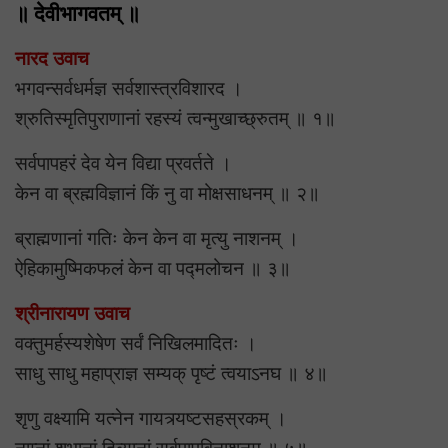
॥ देवीभागवतम् ॥
नारद उवाच
भगवन्सर्वधर्मज्ञ सर्वशास्त्रविशारद ।
श्रुतिस्मृतिपुराणानां रहस्यं त्वन्मुखाच्छ्रुतम् ॥ १॥
सर्वपापहरं देव येन विद्या प्रवर्तते ।
केन वा ब्रह्मविज्ञानं किं नु वा मोक्षसाधनम् ॥ २॥
ब्राह्मणानां गतिः केन केन वा मृत्यु नाशनम् ।
ऐहिकामुष्मिकफलं केन वा पद्मलोचन ॥ ३॥
श्रीनारायण उवाच
वक्तुमर्हस्यशेषेण सर्वं निखिलमादितः ।
साधु साधु महाप्राज्ञ सम्यक् पृष्टं त्वयाऽनघ ॥ ४॥
श‍ृणु वक्ष्यामि यत्नेन गायत्र्यष्टसहस्रकम् ।