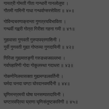
गायत्री गोमती गीता गान्धारी गानलोलुपा ।
गौतमी गामिनी गाधा गन्धर्वाप्सरसेविता ॥ ४०॥
गोविन्दचरणाक्रान्ता गुणत्रयविभाविता ।
गन्धर्वी गह्वरी गोत्रा गिरीशा गहना गमी ॥ ४१॥
गुहावासा गुणवती गुरुपापप्रणाशिनी ।
गुर्वी गुणवती गुह्या गोप्तव्या गुणदायिनी ॥ ४२॥
गिरिजा गुह्यमातङ्गी गरुडध्वजवल्लभा ।
गर्वापहारिणी गोदा गोकुलस्था गदाधरा ॥ ४३॥
गोकर्णनिलयासक्ता गुह्यमण्डलवर्तिनी ।
घर्मदा घनदा घण्टा घोरदानवमर्दिनी ॥ ४४॥
घृणिमन्त्रमयी घोषा घनसम्पातदायिनी ।
घण्टारवप्रिया घ्राणा घृणिसंतुष्टकारिणी ॥ ४५॥