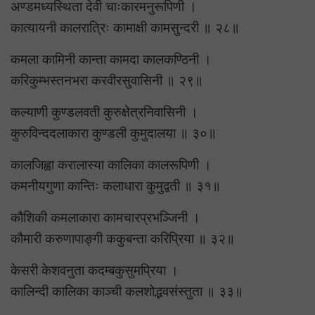
अण्डमध्यस्थिता देवी चाःकारमनुरूपिणी ।
कात्यायनी कालरात्रिः कामाक्षी कामसुन्दरी ॥ २८॥
कमला कामिनी कान्ता कामदा कालकण्ठिनी ।
करिकुम्भस्तनभरा करवीरसुवासिनी ॥ २९॥
कल्याणी कुण्डलवती कुरुक्षेत्रनिवासिनी ।
कुरुविन्ददलाकारा कुण्डली कुमुदालया ॥ ३०॥
कालजिह्वा करालास्या कालिका कालरूपिणी ।
कमनीयगुणा कान्तिः कलाधारा कुमुद्वती ॥ ३१॥
कौशिकी कमलाकारा कामचारप्रभञ्जिनी ।
कौमारी करुणापाङ्गी ककुबन्ता करिप्रिया ॥ ३२॥
केसरी केशवनुता कदम्बकुसुमप्रिया ।
कालिन्दी कालिका काञ्ची कलशोद्भवसंस्तुता ॥ ३३॥