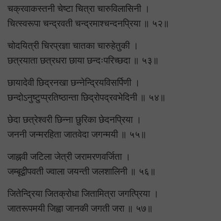
चक्रवाकस्तनी चेष्टा चित्रा चारुविलासिनी ।
चित्स्वरूपा चन्द्रवती चन्द्रमाश्चन्दनप्रिया ॥ ५२॥
चोदयित्री चिरप्रज्ञा चातका चारुहेतुकी ।
छत्रयाता छत्रधरा छाया छन्दःपरिच्छदा ॥ ५३॥
छायादेवी छिद्रनखा छन्नेन्द्रियविसर्पिणी ।
छन्दोऽनुष्टुप्प्रतिष्ठान्ता छिद्रोपद्रवभेदिनी ॥ ५४॥
छेदा छत्रेश्वरी छिन्ना छुरिका छेदनप्रिया ।
जननी जन्मरहिता जातवेदा जगन्मयी ॥ ५५॥
जाह्नवी जटिला जेत्री जरामरणवर्जिता ।
जम्बूद्वीपवती ज्वाला जयन्ती जलशालिनी ॥ ५६॥
जितेन्द्रिया जितक्रोधा जितामित्रा जगत्प्रिया ।
जातरूपमयी जिह्वा जानकी जगती जरा ॥ ५७॥