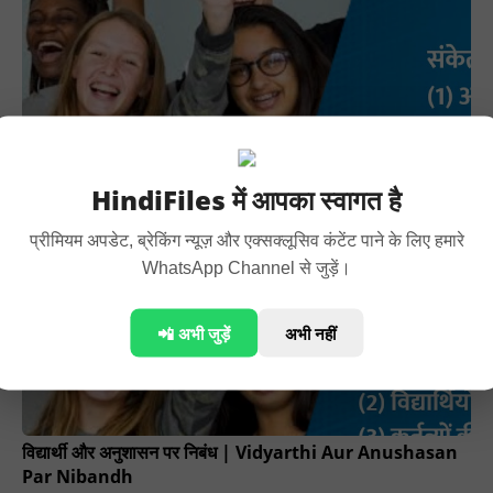
छात्र-अराजकता पर निबंध | Essay On Student Anarchy In
Hindi
HindiFiles में आपका स्वागत है
प्रीमियम अपडेट, ब्रेकिंग न्यूज़ और एक्सक्लूसिव कंटेंट पाने के लिए हमारे
WhatsApp Channel से जुड़ें।
📲 अभी जुड़ें
अभी नहीं
विद्यार्थी और अनुशासन पर निबंध | Vidyarthi Aur Anushasan
Par Nibandh