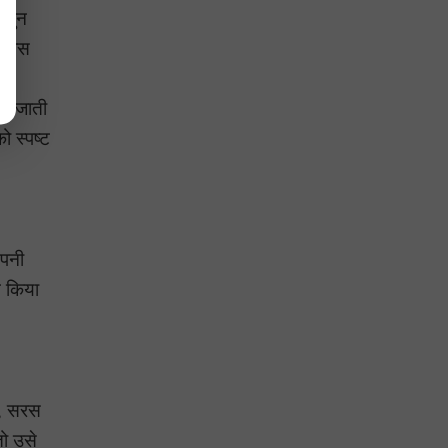
-सुन
े पास
और
की जाती
ो स्पष्ट
अपनी
न किया
रल, सरस
तो उसे