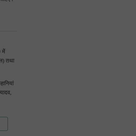
में
्ल) तथा
हानियां
 यादव,