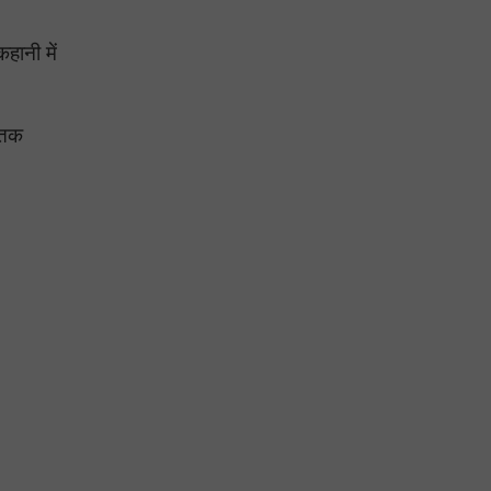
हानी में
 तक