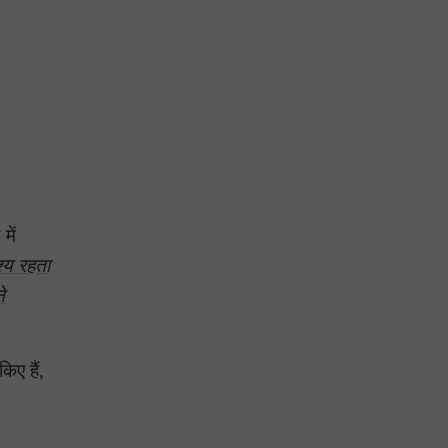
में
्य रहता
े
िए हैं,