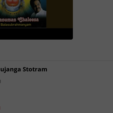
n Bhujanga Stotram
 ।
॥