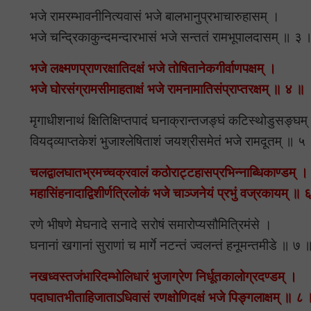
भजे रामरम्भावनीनित्यवासं भजे बालभानुप्रभाचारुहासम् ।
भजे चन्द्रिकाकुन्दमन्दारभासं भजे सन्ततं रामभूपालदासम् ॥ ३ 
भजे लक्ष्मणप्राणरक्षातिदक्षं भजे तोषितानेकगीर्वाणपक्षम् ।
भजे घोरसंग्रामसीमाहताक्षं भजे रामनामातिसंप्राप्तरक्षम् ॥ ४ ॥
मृगाधीशनाथं क्षितिक्षिप्तपादं घनाक्रान्तजङ्घं कटिस्थोडुसङ्घम्
वियद्व्याप्तकेशं भुजाश्लेषिताशं जयश्रीसमेतं भजे रामदूतम् ॥ ५
चलद्वालघातभ्रमच्चक्रवालं कठोराट्टहासप्रभिन्नाब्धिकाण्डम् ।
महासिंहनादाद्विशीर्णत्रिलोकं भजे चाञ्जनेयं प्रभुं वज्रकायम् ॥ 
रणे भीषणे मेघनादे सनादे सरोषं समारोप्यसौमित्रिमंसे ।
घनानां खगानां सुराणां च मार्गे नटन्तं ज्वलन्तं हनूमन्तमीडे ॥ ७ 
नखध्वस्तजंभारिदम्भोलिधारं भुजाग्रेण निर्धूतकालोग्रदण्डम् ।
पदाघातभीताहिजाताऽधिवासं रणक्षोणिदक्षं भजे पिङ्गलाक्षम् ॥ ८