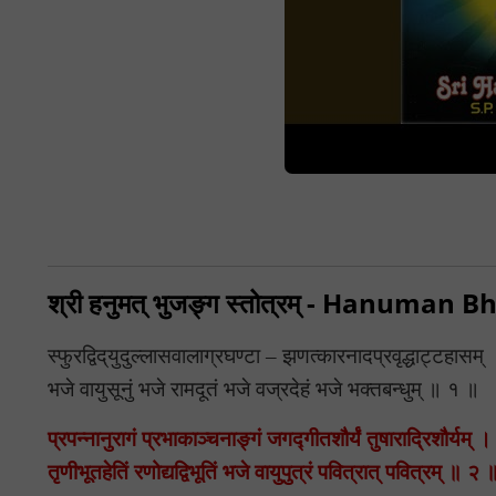
श्री हनुमत् भुजङ्ग स्तोत्रम् - Hanuma
स्फुरद्विद्‌युदुल्लासवालाग्रघण्टा – झणत्कारनादप्रवृद्धाट्टहासम्
भजे वायुसूनुं भजे रामदूतं भजे वज्रदेहं भजे भक्तबन्धुम् ॥ १ ॥
प्रपन्नानुरागं प्रभाकाञ्चनाङ्गं जगद्गीतशौर्यं तुषाराद्रिशौर्यम् ।
तृणीभूतहेतिं रणोद्यद्विभूतिं भजे वायुपुत्रं पवित्रात् पवित्रम् ॥ २ 