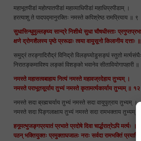
महाभूतपीडां महोत्पातपीडां महाव्याधिपीडां महाधिप्रपीडाम् ।
हरत्याशु ते पादपद्मानुरक्तिः नमस्ते कपिश्रेष्ठ रामप्रियाय ॥ ९
सुधासिन्धुमुल्लङ्घ्य सान्द्रे निशीथे सुधा चौषधीस्ताः प्रगुप्तप्र
क्षणे द्रोणशैलस्य पृष्ठे प्ररूढाः त्वया वायुसूनो किलानीय दत्ताः
समुद्रं तरङ्गादिरौद्रं विनिद्रो विलङ्घ्योडुसङ्घं स्तुतो मर्त्यसंघ
निरातङ्कमाविश्य लङ्कां विशङ्को भवानेव सीतावियोगापहारी 
नमस्ते महासत्वबाहाय नित्यं नमस्ते महावज्रदेहाय तुभ्यम् ।
नमस्ते पराभूतसूर्याय तुभ्यं नमस्ते कृतामर्त्यकार्याय तुभ्यम् ॥ १
नमस्ते सदा ब्रह्मचर्याय तुभ्यं नमस्ते सदा वायुपुत्राय तुभ्यम् ।
नमस्ते सदा पिङ्गलाक्षाय तुभ्यं नमस्ते सदा रामभक्ताय तुभ्यम्
हनूमत्भुजङ्गप्रयातं प्रभाते प्रदोषे दिवा चार्द्धरात्रेऽपि मर्त्यः ।
पठन् भक्तियुक्तः प्रमुक्ताघजालः नराः सर्वदा रामभक्तिं प्रयान