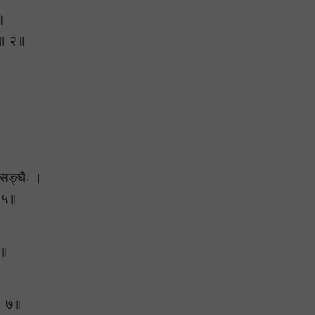
 ।
े ॥ २॥
्यसङ्घैः ।
॥ ५॥
६॥
 ॥ ७॥