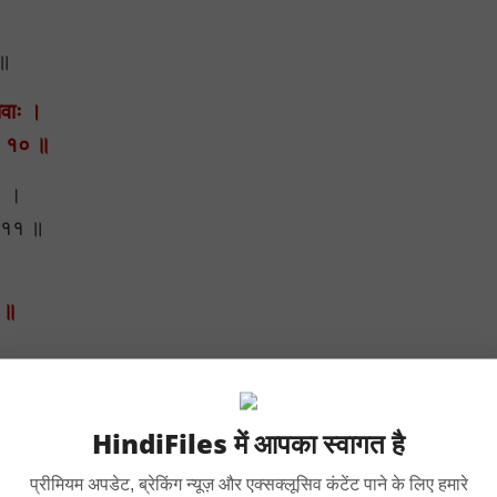
 ॥
भावाः ।
 ॥ १० ॥
ैः ।
॥ ११ ॥
२ ॥
 ॥ १३ ॥
HindiFiles में आपका स्वागत है
्ति ॥ १४ ॥
प्रीमियम अपडेट, ब्रेकिंग न्यूज़ और एक्सक्लूसिव कंटेंट पाने के लिए हमारे