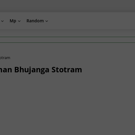
Mp
Random
Stotram
 Hanuman Bhujanga Stotram