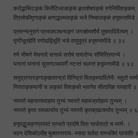
करोद्भासिटङ्कं किरीटिध्वजाङ्कं हृताशेषपङ्कं रणेनिर्विशङ्कम्
त्रिलोकीमृगाङ्कं क्षणाद्भस्मलङ्कं भजे निष्कलङ्कं हनूमन्तमिड
प्रसन्नानुरागं प्रभाकाञ्चनाङ्गं जगत्क्षेमशौर्यं तुषारादिदैत्यम् ।
तृणीभूतहेतिं रणोद्यद्विभूतिं भजे वायुपुत्रं हनूमन्तमीडे ॥ ३॥
रणे भीषणे मेघनादे सनाथे सरोषं समारोप्य सौमित्रिमान्ये ।
घनानां घनानां सुराणाञ्चमार्गे नटन्तं चलन्तं हनूमन्तमीडे ॥ ४॥
समुद्रान्तरङ्गाङ्खसान्द्रां विनिद्रां विलङ्घ्यादितेयैः स्तुतो मर्त
निरातङ्कमानी च लङ्कां विशङ्को भवानेव सीतारिहा पापहारी 
नमस्ते महासत्त्ववाहाय तुभ्यं नमस्ते महावज्रदेहाय तुभ्यम् ।
नमस्ते कृता रामकार्याय तुभ्यं नमस्ते कृतब्रह्मचर्याय तुभ्यम् ॥ 
हनूमद्भुजङ्गप्रयातं प्रभाते प्रदोषे दिवा चार्धरात्रे च मर्त्यः ।
पठन् देशिकोऽपीह मुक्तान्तराय- स्सदा सर्वदा रामभक्तिं प्रयाति