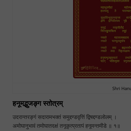
Shri Han
हनूमद्भुजङ्ग स्तोत्रम्
उदरान्तरङ्गं सदारामभक्तं समुद्दण्डवृत्तिं द्विषद्दण्डलोलम् ।
अमोघानुभावं तमोघातदक्षं तनूकृत्प्रतापं हनूमन्तमीडे ॥ १॥