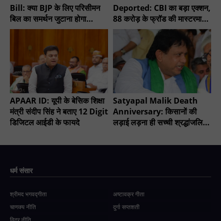
Bill: क्या BJP के लिए परिसीमन
Deported: CBI का बड़ा एक्शन,
बिल का समर्थन जुटाना होगा
88 करोड़ के फ्रॉड की मास्टरमाइंड
मुश्किल?
गिरफ्तार
APAAR ID: यूपी के बेसिक शिक्षा
Satyapal Malik Death
मंत्री संदीप सिंह ने बताए 12 Digit
Anniversary: किसानों की
डिजिटल आईडी के फायदे
लड़ाई लड़ना ही सच्ची श्रद्धांजलि -
चौधरी सुनील सिंह
धर्म संसार
श्रीमद भगवद्गीता
अष्टावक्र गीता
चाणक्य नीति
दुर्गा सप्तशती
विदुर नीति