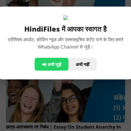
HindiFiles में आपका स्वागत है
प्रीमियम अपडेट, ब्रेकिंग न्यूज़ और एक्सक्लूसिव कंटेंट पाने के लिए हमारे
WhatsApp Channel से जुड़ें।
विद्यार्थी और राजनीति पर निबन्ध | Vidyarthi Aur Rajniti Par
Nibandh
📲 अभी जुड़ें
अभी नहीं
छात्र-अराजकता पर निबंध | Essay On Student Anarchy In