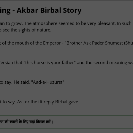
King - Akbar Birbal Story
gan to grow. The atmosphere seemed to be very pleasant. In such 
 see the sights of nature.
out of the mouth of the Emperor - "Brother Ask Pader Shumest (S
rsian that "this horse is your father" and the second meaning wa
 say. He said, "Aad-e-Huzurst"
to say. As for the tit reply Birbal gave.
ल्स की खबरों के लिए यहां क्लिक करें।