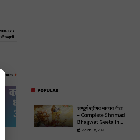
NEWER
 की कहानी
w more
POPULAR
सम्पूर्ण श्रीमद भागवत गीता
– Complete Shrimad
Bhagwat Geeta In
Hindi
March 18, 2020
की