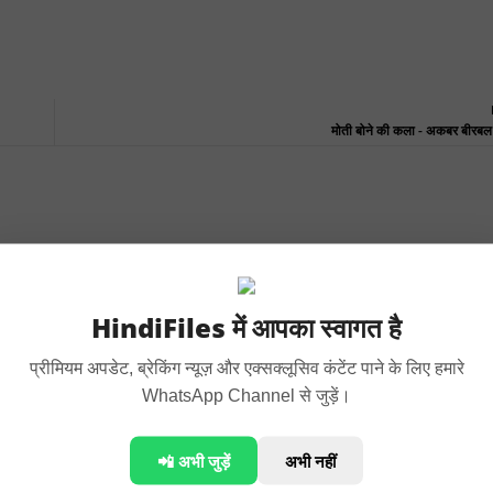
मोती बोने की कला - अकबर बीरबल
Sho
HindiFiles में आपका स्वागत है
प्रीमियम अपडेट, ब्रेकिंग न्यूज़ और एक्सक्लूसिव कंटेंट पाने के लिए हमारे
WhatsApp Channel से जुड़ें।
📲 अभी जुड़ें
अभी नहीं
ल - अकबर बीरबल की कहानी
कवि और धनवान आदमी - अकबर बीरबल 
कहानी
020