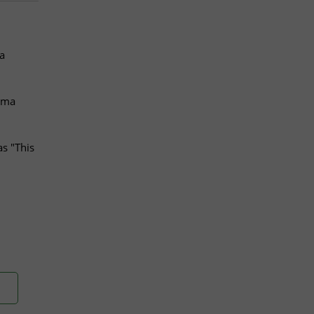
a
huma
s "This