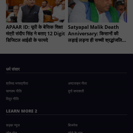
APAAR ID: यूपी के बेसिक शिक्षा
Satyapal Malik Death
मंत्री संदीप सिंह ने बताए 12 Digit
Anniversary: किसानों की
डिजिटल आईडी के फायदे
लड़ाई लड़ना ही सच्ची श्रद्धांजलि -
चौधरी सुनील सिंह
धर्म संसार
श्रीमद भगवद्गीता
अष्टावक्र गीता
चाणक्य नीति
दुर्गा सप्तशती
विदुर नीति
LEARN MORE 2
सड़क न्यूज
बिजनेस
लोन वोन
सोने के भाव