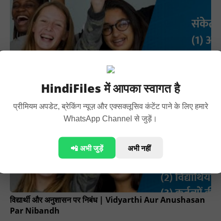
छात्र-अराजकता पर निबंध | Essay On Student Anarchy In
Hindi
HindiFiles में आपका स्वागत है
प्रीमियम अपडेट, ब्रेकिंग न्यूज़ और एक्सक्लूसिव कंटेंट पाने के लिए हमारे
WhatsApp Channel से जुड़ें।
📲 अभी जुड़ें
अभी नहीं
विद्यार्थी और अनुशासन पर निबंध | Vidyarthi Aur Anushasan
Par Nibandh