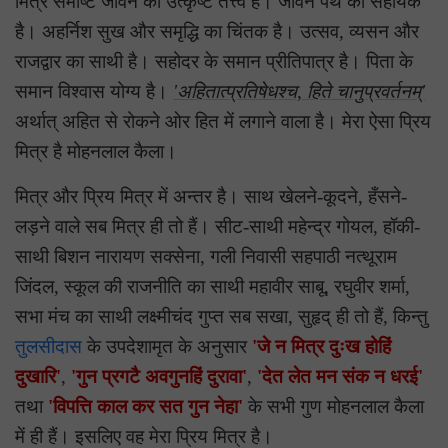
मित्र समष्टि जीवन का उत्कृष्ट तत्त्व है। जीवन पथ का सहायक
है। अहर्निश सुख और समृद्धि का चिंतक है। उत्सव, व्यसन और
राजद्वार का साथी है। सहोदर के समान प्रीतिपात्र है। पिता के
समान विश्वास योग्य है।
'अहितात्प्रतिषेधश्च, हिते चानुप्रवर्तनम्'
अर्थात् अहित से रोकने ओर हित में लगाने वाला है। मेरा ऐसा प्रिय
मित्र है मोहनलाल कैला।
मित्र और प्रिय मित्र में अन्तर है। साथ खेलने-कूदने, हँसने-
लड़ने वाले सब मित्र ही तो हैं। सीट-साथी महेन्द्र गोयल, हॉकी-
साथी बिशन नारायण सक्सेना, गली निवासी सहपाठी नत्थूराम
जिंदल, स्कूल की राजनीति का साथी महावीर साबू, रघुवीर शर्मा,
सभा मंच का साथी लक्ष्मीचंद गुप्त सब सखा, सुहृद् ही तो हैं, किन्तु
तुलसीदास
के उपदेशामृत के अनुसार
'जे न मित्र दुःख होहिं
दुखारि'
,
'गुन प्रगटै अवगुनहिं दुरावा'
,
'देत लेत मन संक न धरई'
तथा
'विपत्ति काल कर सत गुन नेहा'
के सभी गुण मोहनलाल कैला
में ही हैं। इसलिए वह मेरा प्रिय मित्र है।