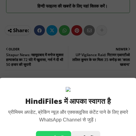
हिन्दी फाइल्स की खबरों के लिए यहां क्लिक करें।
OLDER
NEWER
Sitapur News: महमूदाबाद में मनोज शुक्ला
UP Vigilance Raid: रिटायर एआरटीओ
हत्याकांड का 72 घंटे में खुलासा, नर्स ने दी थी
ललित कुमार के घर मिला 35 करोड़ का 'काला
50 हजार की सुपारी
खजाना'
YOU MAY LIKE
Show more
HindiFiles में आपका स्वागत है
प्रीमियम अपडेट, ब्रेकिंग न्यूज़ और एक्सक्लूसिव कंटेंट पाने के लिए हमारे
WhatsApp Channel से जुड़ें।