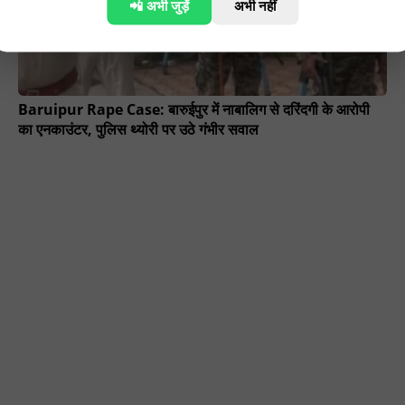
📲 अभी जुड़ें
अभी नहीं
Baruipur Rape Case: बारुईपुर में नाबालिग से दरिंदगी के आरोपी
का एनकाउंटर, पुलिस थ्योरी पर उठे गंभीर सवाल