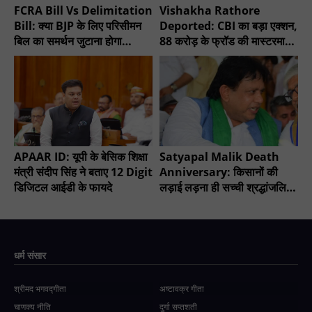
FCRA Bill Vs Delimitation
Vishakha Rathore
Bill: क्या BJP के लिए परिसीमन
Deported: CBI का बड़ा एक्शन,
बिल का समर्थन जुटाना होगा
88 करोड़ के फ्रॉड की मास्टरमाइंड
मुश्किल?
गिरफ्तार
APAAR ID: यूपी के बेसिक शिक्षा
Satyapal Malik Death
मंत्री संदीप सिंह ने बताए 12 Digit
Anniversary: किसानों की
डिजिटल आईडी के फायदे
लड़ाई लड़ना ही सच्ची श्रद्धांजलि -
चौधरी सुनील सिंह
धर्म संसार
श्रीमद भगवद्गीता
अष्टावक्र गीता
चाणक्य नीति
दुर्गा सप्तशती