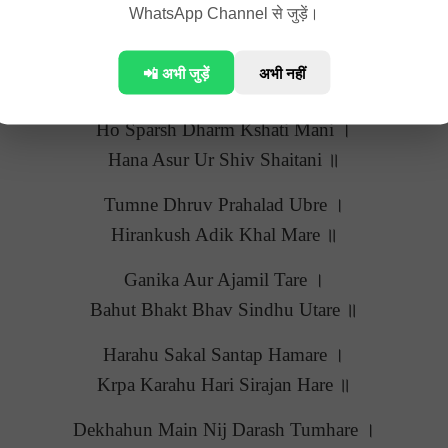
Vrinda Ki Sab Surati Bhulani ॥
WhatsApp Channel से जुड़ें।
Dekhat Tin Danuj Shaitani ।
📲 अभी जुड़ें
अभी नहीं
Vrinda Aay Tumhen Laptani ॥
Ho Sparsh Dharm Kshati Mani ।
Hana Asur Ur Shiv Shaitani ॥
Tumne Dhruv Prahalad Ubre ।
Hirankush Adik Khal Mare ॥
Ganika Aur Ajamil Tare ।
Bahut Bhakt Bhav Sindhu Utare ॥
Harahu Sakal Santap Hamare ।
Krpa Karahu Hari Sirajan Hare ॥
Dekhahun Main Nij Darash Tumhare ।