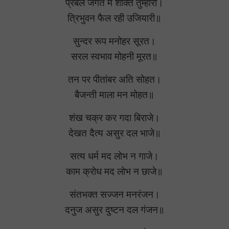
प्रबल जगत में शक्ति तुम्हारी।
त्रिभुवन फैल रही उजियारी॥
सुन्दर रूप मनोहर सूरत।
सरल स्वभाव मोहनी मूरत॥
तन पर पीतांबर अति सोहत।
बैजन्ती माला मन मोहत॥
शंख चक्र कर गदा बिराजे।
देखत दैत्य असुर दल भाजे॥
सत्य धर्म मद लोभ न गाजे।
काम क्रोध मद लोभ न छाजे॥
संतभक्त सज्जन मनरंजन।
दनुज असुर दुष्टन दल गंजन॥