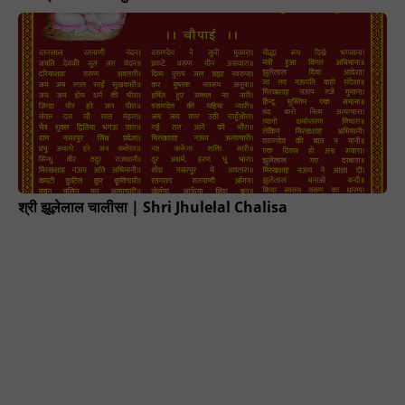
श्री झूलेलाल चालीसा | Shri Jhulelal Chalisa