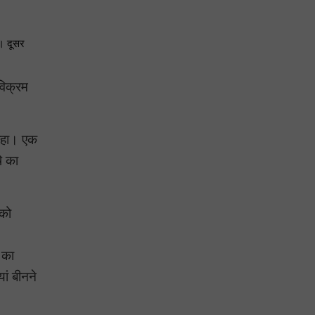
े। दूसर
विक्रम
 रहा। एक
ि का
 को
 का
ां बीनने