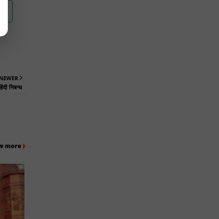
NEWER
िंदी निबन्ध
w more