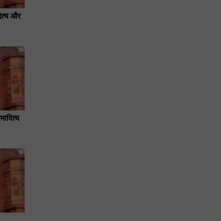
ित्य और
मादित्य