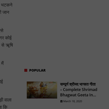
से भटकने
की जान
से
अगर कोई
य से ॠषि
मैं
POPULAR
ोई
सम्पूर्ण श्रीमद भागवत गीता
– Complete Shrimad
Bhagwat Geeta In
ड़ी वाला
Hindi
March 18, 2020
ला कि