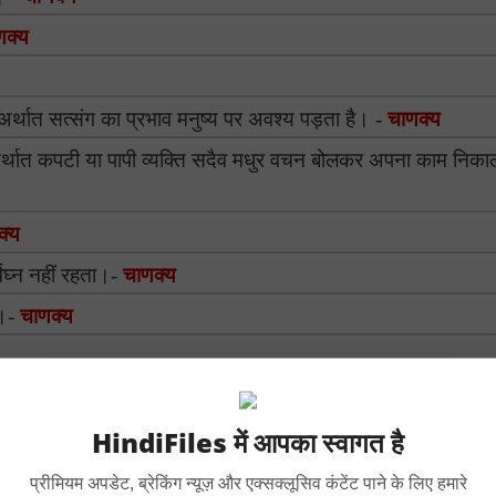
णक्य
अर्थात सत्संग का प्रभाव मनुष्य पर अवश्य पड़ता है। -
चाणक्य
अर्थात कपटी या पापी व्यक्ति सदैव मधुर वचन बोलकर अपना काम निका
क्य
विघ्न नहीं रहता।-
चाणक्य
ए।-
चाणक्य
HindiFiles में आपका स्वागत है
प्रीमियम अपडेट, ब्रेकिंग न्यूज़ और एक्सक्लूसिव कंटेंट पाने के लिए हमारे