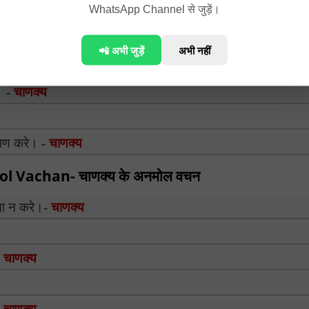
WhatsApp Channel से जुड़ें।
📲 अभी जुड़ें
अभी नहीं
। -
चाणक्य
मण करे। -
चाणक्य
 Vachan- चाणक्य के अनमोल वचन
ता न करे।-
चाणक्य
-
चाणक्य