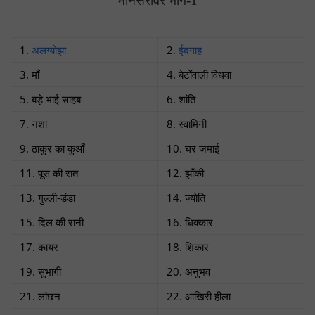
मानसरोवर भाग-1
1.
अलग्योझा
2.
ईदगाह
3. माँ
4. बेटोंवाली विधवा
5. बड़े भाई साहब
6. शांति
7. नशा
8. स्‍वामिनी
9. ठाकुर का कुआँ
10. घर जमाई
11. पूस की रात
12. झाँकी
13. गुल्‍ली-डंडा
14. ज्योति
15. दिल की रानी
16. धिक्‍कार
17. कायर
18. शिकार
19. सुभागी
20. अनुभव
21. लांछन
22. आखिरी हीला