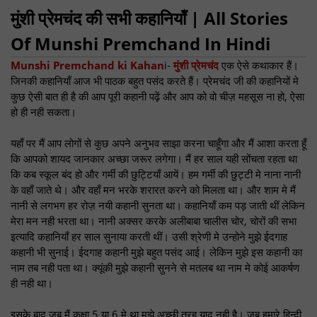
मुंशी प्रेमचंद की सभी कहानियाँ | All Stories
Of Munshi Premchand In Hindi
Munshi Premchand ki Kahan
i-
मुंशी प्रेमचंद
एक ऐसे कथाकार हैं।
जिनकी कहानियाँ आज भी पाठक बहुत पसंद करते हैं। प्रेमचंद जी की कहानियों मे
कुछ ऐसी बात ही है की आप पूरी कहानी पढ़ें और आप को वो चीज़ महसूस ना हो, ऐसा
हो ही नही सकता।
यहाँ पर मैं आप लोगों से कुछ अपने अनुभव साझा करना चाहूँगा और मैं आशा करता हूँ
कि आपको शायद जानकार अच्छा जरूर लगेगा। मैं हर साल यही सोंचता रहता था
कि कब स्कूल बंद हो और गर्मी की छुट्टियाँ आयें। हम गर्मी की छुट्टी मे नाना नानी
के वहाँ जाते थे। और वहाँ मन भरके शरारत करने को मिलता था। और शाम मे मैं
नानी से लगभग हर रोज़ नयी कहानी सुनता था। कहानियाँ कम पड़ जाती थीं लेकिन
मेरा मन नही भरता था। नानी अक्सर करके अलीबाबा चालीस चोर, चोरों की सभा
इत्यादि कहानियाँ हर साल सुनाया करती थीं। उसी श्रेणी मे उन्होने मुझे ईदगाह
कहानी भी सुनाई। ईदगाह कहानी मुझे बहुत पसंद आई। लेकिन मुझे इस कहानी का
नाम तब नही पता था। क्यूंकी मुझे कहानी सुनने से मतलब था नाम मे कोई आकर्षण
ही नही था।
इसके बाद जब मैं कक्षा 5 या 6 मे था मुझे अच्छी तरह याद नही है। जब हमारे हिन्दी