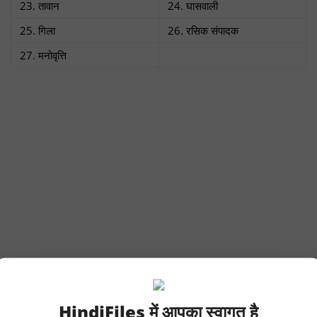
23. तावान
24. घासवाली
25. गिला
26. रसिक संपादक
27. मनोवृत्ति
HindiFiles में आपका स्वागत है