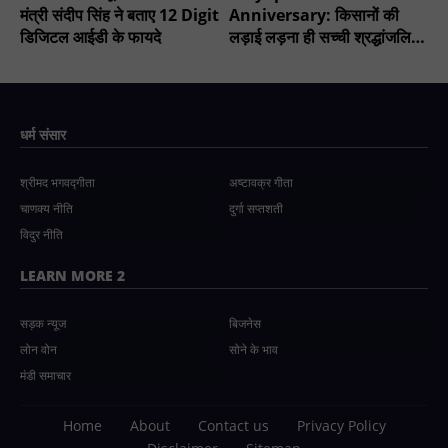
मंत्री संदीप सिंह ने बताए 12 Digit
Anniversary: किसानों की
डिजिटल आईडी के फायदे
लड़ाई लड़ना ही सच्ची श्रद्धांजलि -
चौधरी सुनील सिंह
धर्म संसार
श्रीमद भगवद्गीता
अष्टावक्र गीता
चाणक्य नीति
दुर्गा सप्तशती
विदुर नीति
LEARN MORE 2
सड़क न्यूज
बिजनेस
लोन वोन
सोने के भाव
मंडी समाचार
Home
About
Contact us
Privacy Policy