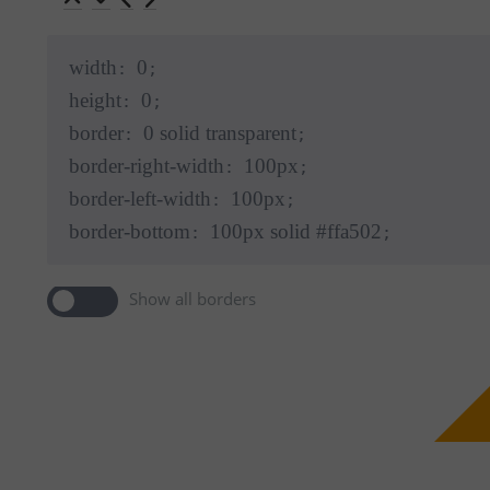
width
0
: 
height
0
: 
border
0
 solid transparent
: 
border-right-width
100px
: 
border-left-width
100px
: 
border-bottom
100px
 solid #ffa
502
: 
Show all borders