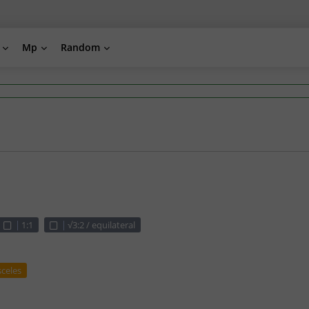
Mp
Random
1:1
√3:2 / equilateral
sceles