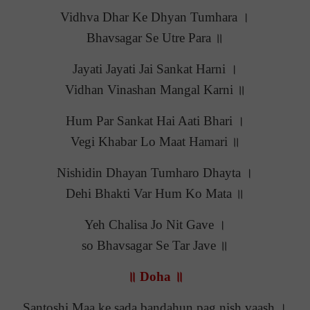
Vidhva Dhar Ke Dhyan Tumhara ।
Bhavsagar Se Utre Para ॥
Jayati Jayati Jai Sankat Harni ।
Vidhan Vinashan Mangal Karni ॥
Hum Par Sankat Hai Aati Bhari ।
Vegi Khabar Lo Maat Hamari ॥
Nishidin Dhayan Tumharo Dhayta ।
Dehi Bhakti Var Hum Ko Mata ॥
Yeh Chalisa Jo Nit Gave ।
so Bhavsagar Se Tar Jave ॥
॥ Doha ॥
Santoshi Maa ke sada bandahun pag nish vaash ।