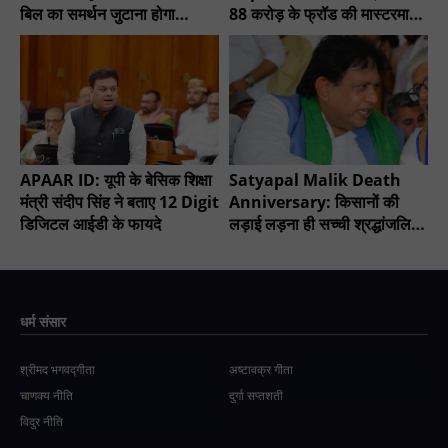
बिल का समर्थन जुटाना होगा
88 करोड़ के फ्रॉड की मास्टरमाइंड
मुश्किल?
गिरफ्तार
APAAR ID: यूपी के बेसिक शिक्षा
Satyapal Malik Death
मंत्री संदीप सिंह ने बताए 12 Digit
Anniversary: किसानों की
डिजिटल आईडी के फायदे
लड़ाई लड़ना ही सच्ची श्रद्धांजलि -
चौधरी सुनील सिंह
धर्म संसार
श्रीमद भगवद्गीता
अष्टावक्र गीता
चाणक्य नीति
दुर्गा सप्तशती
विदुर नीति