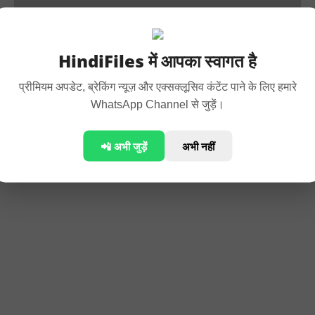
दो सिर वाला जुलाहा-पंचतंत्र की कहानी | Double Headed
HindiFiles में आपका स्वागत है
Weaver Panchtantra Story In Hindi
प्रीमियम अपडेट, ब्रेकिंग न्यूज़ और एक्सक्लूसिव कंटेंट पाने के लिए हमारे
WhatsApp Channel से जुड़ें।
📲 अभी जुड़ें
अभी नहीं