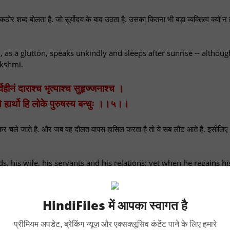
ोर शब्द बोलता है. जो सूर्योदय के बाद उठता है. उसका कितना भी बड़ा व्यक्तित्व क्यों न 
 as a glutton, speaks unkindly and sleeps after sunrise -- althoug
akshmi.
विहीनं दाराश्च भृत्याश्च सुहृज्जनाश्च ।
्ते ह्यर्थो हि लोके पुरुषस्य बन्धुः ।।५।।
ोड़कर चले जाते है. और जब वह दौलत वापस हासिल करता है तो ये सब लौट आते है. इसीलिए
s, his wife, his servants and his relations; yet when he regains hi
 is certainly the best of relations.
तं द्रव्यं दश वर्षाणि तिष्ठति ।
HindiFiles में आपका स्वागत है
े वर्षे समूलं च विनश्यति ।।६।।
प्रीमियम अपडेट, ब्रेकिंग न्यूज़ और एक्सक्लूसिव कंटेंट पाने के लिए हमारे