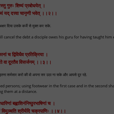
स्तु गुरुः शिष्यं प्रबोधयेत् ।
द्रव्यं यद् दत्त्वा चानृणी भवेत् ।।२।।
क्षर दिया उसके कर्जे से मुक्त कर सके.
will cancel the debt a disciple owes his guru for having taught him
नां च द्विविधैव प्रतिक्रिया ।
गो वा दूरतैव विसर्जनम् ।।३।।
्हें इतना शर्मसार करो की वो अपना सर उठा ना सके और आपसे दूर रहे.
ked persons; using footwear in the first case and in the second s
ng them at a distance.
ारिणां बह्वाशिनंनिष्ठुरभाषिणां च ।
ानं विमुञ्चति श्रीर्यदि चक्रपाणिः ।।४।।