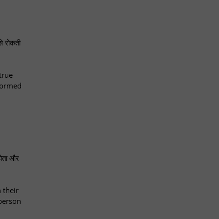
 से रोकती
true
rformed
होता और
 their
 person