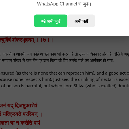
WhatsApp Channel से जुड़ें।
ाता है, उसकी मुद्दल के साथ.
s; in the eleventh year it disappears with even the original stock.
📲 अभी जुड़ें
अभी नहीं
ो युक्तं युक्तं नीचस्य दूषणम् ।
ृत्युर्विषं शंकरभूषणम् ।।७।।
एक नीच आदमी जब कोई अच्छा काम भी करता है तो उसका धिक्कार होता है. देखिये अमृ
ेकिन भगवान् शंकर ने जब विष प्राशन किया तो विष उनके गले का अलंकार हो गया.
ensured (as there is none that can reproach him), and a good acti
se none respects him). Just see: the drinking of nectar is excel
of poison is harmful, but when Lord Shiva (who is exalted) drank i
जनं यद् द्विजभुक्तशेषं
दं यत्क्रियते परस्मिन् ।
ाज्ञता या न करोति पापं